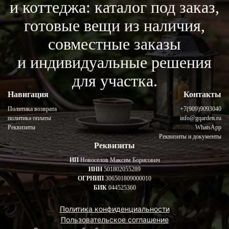
и коттеджа: каталог под заказ,
готовые вещи из наличия,
совместные заказы
и индивидуальные решения
для участка.
Навигация
Контакты
Политика возврата
+7(909)9093040
политика оплаты
info@gqarden.ru
Реквизиты
WhatsApp
Реквизиты и документы
Реквизиты
ИП
Новосёлов Максим Борисович
ИНН
501802055289
ОГРНИП
306501809000010
БИК
044525360
Политика конфиденциальности
Пользовательское соглашение