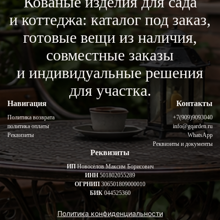
Кованые изделия для сада
и коттеджа: каталог под заказ,
готовые вещи из наличия,
совместные заказы
и индивидуальные решения
для участка.
Навигация
Контакты
Политика возврата
+7(909)9093040
политика оплаты
info@gqarden.ru
Реквизиты
WhatsApp
Реквизиты и документы
Реквизиты
ИП
Новосёлов Максим Борисович
ИНН
501802055289
ОГРНИП
306501809000010
БИК
044525360
Политика конфиденциальности