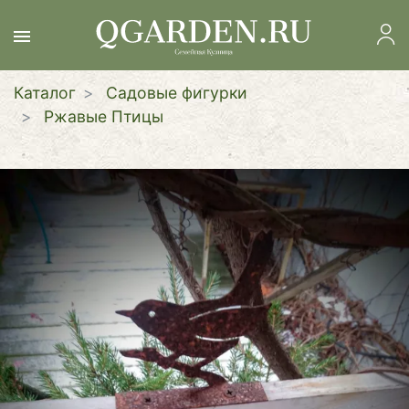
Перейти
к
основному
содержанию
Каталог
Садовые фигурки
Ржавые Птицы