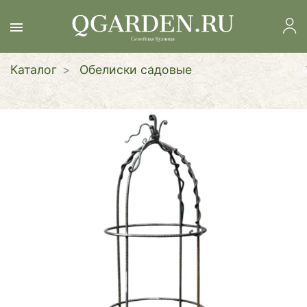
Перейти
к
основному
содержанию
Каталог
Обелиски садовые