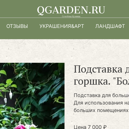
Перейти
к
основному
ОТЗЫВЫ
УКРАШЕНИЯ&АРТ
ЛАНДШАФТ
содержанию
Подставка 
горшка. "Б
Подставка для больш
Для использования н
больших помещениях
Цена
7 000 ₽