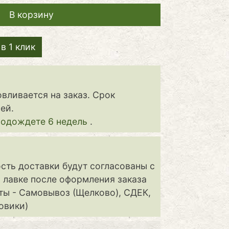
в 1 клик
овливается на заказ. Срок
ей.
подождете 6 недель
.
сть доставки будут согласованы с
 лавке после оформления заказа
ты - Самовывоз (Щелково), СДЕК,
овики)