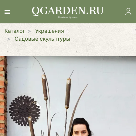
Перейти
к
основному
содержанию
Каталог
Украшения
Садовые скульптуры