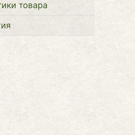
тики товара
тия