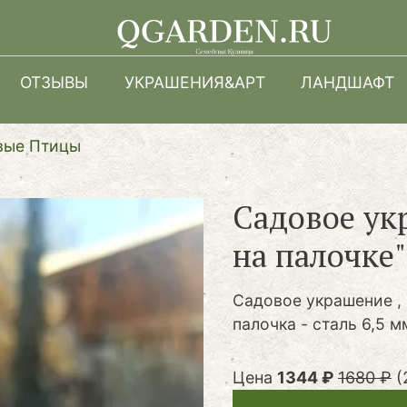
Перейти
к
основному
ОТЗЫВЫ
УКРАШЕНИЯ&АРТ
ЛАНДШАФТ
содержанию
вые Птицы
Садовое ук
на палочке"
Садовое украшение , 
палочка - сталь 6,5 м
Цена
1344 ₽
1680 ₽
(