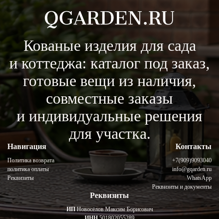
Кованые изделия для сада
и коттеджа: каталог под заказ,
готовые вещи из наличия,
совместные заказы
и индивидуальные решения
для участка.
Навигация
Контакты
Политика возврата
+7(909)9093040
политика оплаты
info@gqarden.ru
Реквизиты
WhatsApp
Реквизиты и документы
Реквизиты
ИП
Новосёлов Максим Борисович
ИНН
501802055289