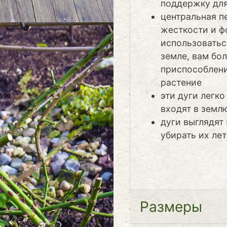
поддержку для
центральная п
жесткости и ф
использоватьс
земле, вам бо
приспособлени
растение
эти дуги легко
входят в земл
дуги выглядят
убирать их лет
Размеры