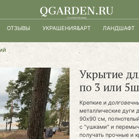
Перейти
к
основному
ОТЗЫВЫ
УКРАШЕНИЯ&АРТ
ЛАНДШАФТ
содержанию
тий
Укрытие дл
по 3 или 5ш
Крепкие и
долговечн
металлические дуги д
90х90 см, полнотелы
с "ушками" и перемы
получать прочные и 