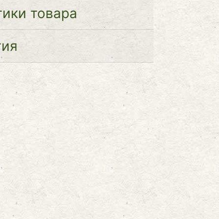
тики товара
тия