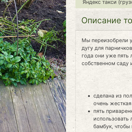
Яндекс такси (груз
Описание т
Мы переизобрели у
дугу для парничко
года они уже пять 
собственном саду 
сделана из по
очень жесткая
пять приварен
использовать 
бамбук, чтобы